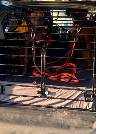
Erkrankungen
Rezepte
Ernährung
Infos
Brühen/Suppen
Vitalpilze
Kohlenhydrate
Körper
- Hund
Zucht