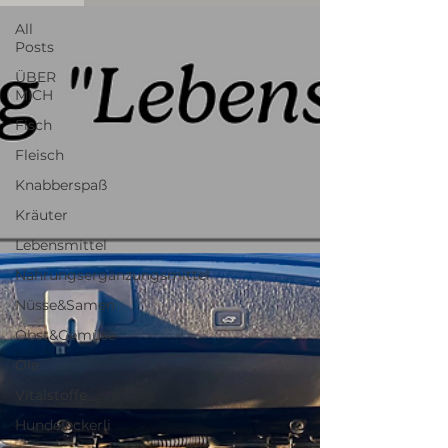
All
Posts
ÜBER
MICH
Fisch
Fleisch
Knabberspaß
Kräuter
Lebensmittel
Nahrungsergänzungsmittel
Nüsse&Samen
Obst&Gemüse
Öle
Vitalstoffe
Hundeleckerli