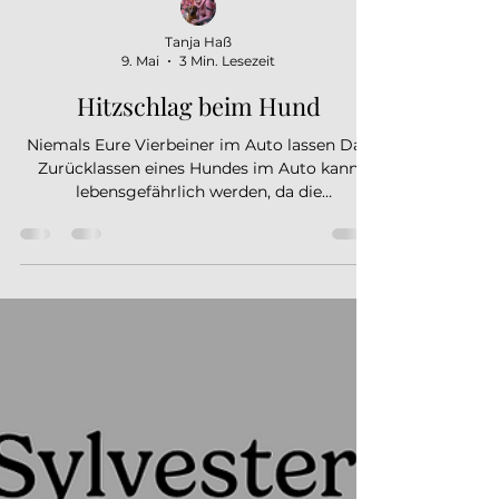
Tanja Haß
9. Mai
3 Min. Lesezeit
Hitzschlag beim Hund
Niemals Eure Vierbeiner im Auto lassen Das
Zurücklassen eines Hundes im Auto kann
lebensgefährlich werden, da die
Temperaturen im Fahrzeuginneren schnell
gefährliche Werte erreichen. Dieser
Blogbeitrag zeigt anhand einer
Temperaturtabelle die raschen
Temperaturanstiege, erläutert die Risiken
eines Hitzschlags für Deinen Hund, die
rechtlichen Konsequenzen und gibt Dir
wichtige Handlungsempfehlungen, was Du
als Passant tun kannst, wenn Du einen Hund
in einem überhitzten Auto si