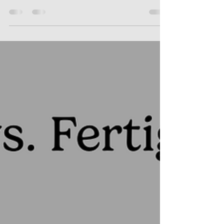
Silvester
Umgang mit Angsthunden an Silvester, den
Tagen davor und danach - Medizinisch,
verhaltenstherapeutisch & naturheilkundlich
Die Silvesternacht stellt für viele Hunde eine
extreme Stresssituation dar. Der plötzliche
Lärm, die unvorhersehbaren Lichtreize sowie
die veränderte Umgebung führen bei
sensiblen Tieren häufig zu Angstreaktionen.
Diese reichen von leichter Unruhe bis hin zu
ausgeprägten Panikattacken. Damit eure
Hunde sicher durch diese Zeit kommen, ist
eine Kombinatio