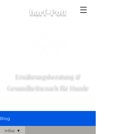
barf-Pott
Ernährungsberatung &
Gesundheitscoach für Hunde
Blog
Infos