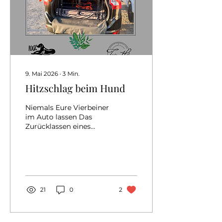
9. Mai 2026
∙
3
Min.
Hitzschlag beim Hund
Niemals Eure Vierbeiner
im Auto lassen Das
Zurücklassen eines
Hundes im Auto kann
lebensgefährlich
werden, da die
Temperaturen im
Fahrzeuginneren schnell
gefährliche Werte
21
0
2
erreichen. Dieser
Blogbeitrag zeigt
anhand einer
Temperaturtabelle die