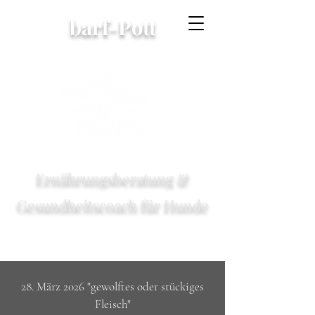
barf-Pott
Ernährungsberatung &
Gesundheitscoach für Hunde
28. März 2026 "gewolftes oder stückiges
Fleisch"