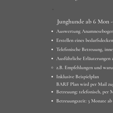
Junghunde ab 6 Mon - 
Auswertung Anamneseboge
Erstellen eines bedarfsdeck
Telefonische Betreuung, inn
Ausführliche Erläuterungen 
z.B. Empfehlungen und waru
Inklusive Beispielplan
BARF Plan wird per Mail zu
Betreuung: telefonisch, per
Betreuungszeit: 3 Monate a