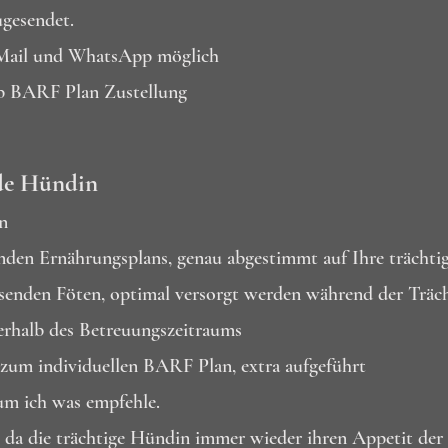
gesendet.
r Mail und WhatsApp möglich
ab BARF Plan Zustellung
nde Hündin
n
enden Ernährungsplans, genau abgestimmt auf Ihre trächt
enden Föten, optimal versorgt werden während der Träch
erhalb des Betreuungszeitraums
zum individuellen BARF Plan, extra aufgeführt
m ich was empfehle.
l, da die trächtige Hündin immer wieder ihren Appetit der