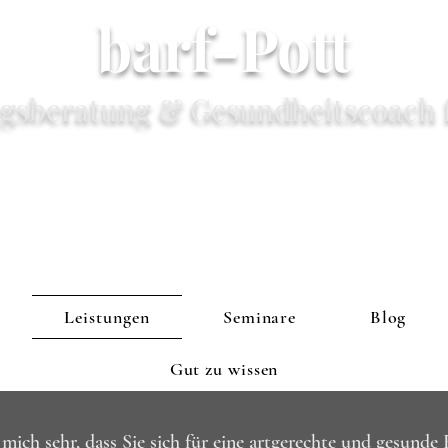
barf-Pott
gsberatung & Gesundheitscoach 
Leistungen
Seminare
Blog
Gut zu wissen
 mich sehr, dass Sie sich für eine artgerechte und gesunde