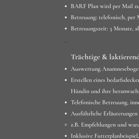
BARF Plan wird per Mail zu
Betreuung: telefonisch, pe
Betreuungszeit: 3 Monate, 
Trächtige & laktiere
Auswertung Anamneseboge
Erstellen eines bedarfsdeck
Hündin und ihre heranwachs
Telefonische Betreuung, inn
Ausführliche Erläuterungen 
z.B. Empfehlungen und waru
Inklusive Futterplanbeispie