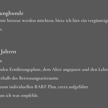
Junghunde
r betreut werden möchten, biete ich hier ein vergünstig
n.
 Jahren
n
kenden Ernährungsplans, dem Alter angepasst und den Le
erhalb des Betreuungszeitraums
zum individuellen BARF Plan, extra aufgeführt
m ich was empfehle.