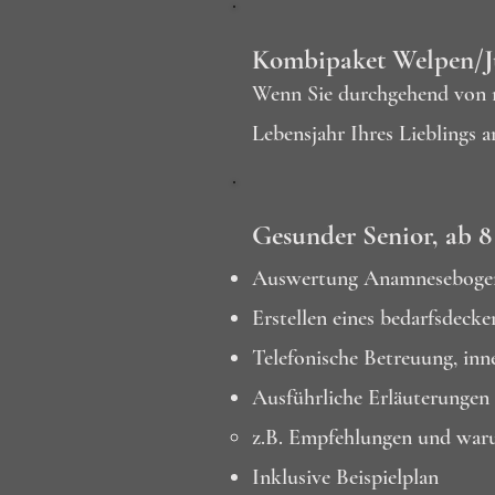
Kombipaket Welpen/
Wenn Sie durchgehend von mi
Lebensjahr Ihres Lieblings a
Gesunder Senior, ab 8
Auswertung Anamneseboge
Erstellen eines bedarfsdec
Telefonische Betreuung, inn
Ausführliche Erläuterungen 
z.B. Empfehlungen und waru
Inklusive Beispielplan