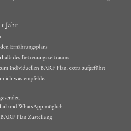
1 Jahr
n
enden Ernährungsplans
erhalb des Betreuungszeitraums
zum individuellen BARF Plan, extra aufgeführt
m ich was empfehle.
gesendet.
 Mail und WhatsApp möglich
b BARF Plan Zustellung