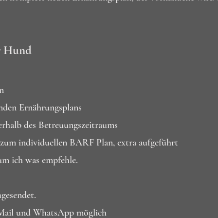
r Hund
n
enden Ernährungsplans
erhalb des Betreuungszeitraums
zum individuellen BARF Plan, extra aufgeführt
m ich was empfehle.
gesendet.
r Mail und WhatsApp möglich