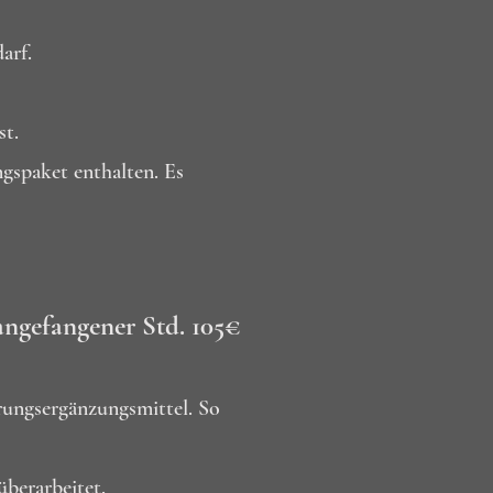
arf.
st.
gspaket enthalten. Es
angefangener Std. 105€
rungsergänzungsmittel. So
berarbeitet.