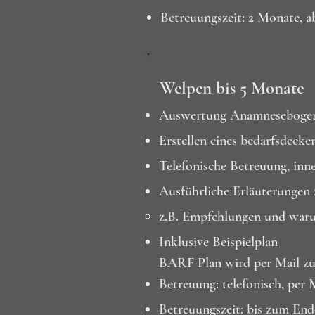
Betreuungszeit: 2 Monate, 
Welpen bis 5 Monate
Auswertung Anamneseboge
Erstellen eines bedarfsdeck
Telefonische Betreuung, inn
Ausführliche Erläuterungen 
z.B. Empfehlungen und waru
Inklusive Beispielplan
BARF Plan wird per Mail zu
Betreuung: telefonisch, pe
Betreuungszeit: bis zum En