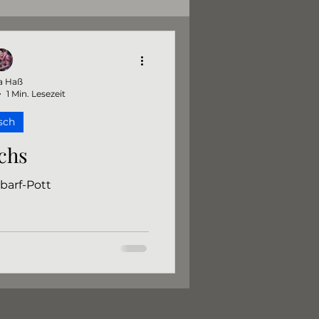
fe
Hundeleckerli
a Haß
1 Min. Lesezeit
Kohlenhydrate
sch
chs
 barf-Pott