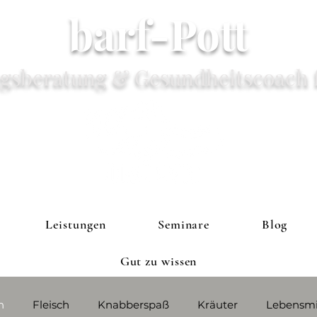
barf-Pott
gsberatung & Gesundheitscoach 
Leistungen
Seminare
Blog
Gut zu wissen
h
Fleisch
Knabberspaß
Kräuter
Lebensmi