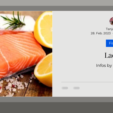
Nüsse&Samen
Obst&Gemüse
Öle
Vitalstof
Tanj
28. Feb. 2023
Ernährung
Infos
Brühen/Suppen
Vitalpilze
Fi
La
Infos by