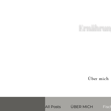
Ernährun
Über mich
All Posts
ÜBER MICH
Fisc