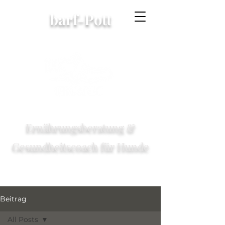
barf-Pott
Ernährungsberatung &
Gesundheitscoach für Hunde
Beitrag
All Posts