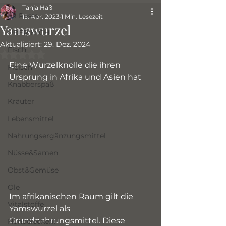
Tanja Haß
All Posts
19. Apr. 2023
1 Min. Lesezeit
Yamswurzel
ÜBER MICH
Aktualisiert:
29. Dez. 2024
Fisch
Mit NaN von 5 Sternen bewertet.
Eine Wurzelknolle die ihren 
Fleisch
Ursprung in Afrika und Asien hat
Knabberspaß
Kräuter
Lebensmittel
Nahrungsergänzungsmittel
Nüsse&Samen
Obst&Gemüse
Öle
Im afrikanischen Raum gilt die 
Vitalstoffe
Yamswurzel als 
Grundnahrungsmittel. Diese 
Hundeleckerli