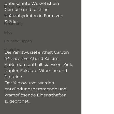
unbekannte Wurzel ist ein 
Erkrankungen
Gemüse und reich an 
Rezepte
Kohlenhydraten in Form von 
Stärke. 
Ernährung
Infos
Brühen/Suppen
Vitalpilze
Die Yamswurzel enthält Carotin 
Kohlenhydrate
(Provitamin A)
 und Kalium.
Außerdem enthält sie Eisen, Zink, 
Körper - Hund
Kupfer, Folsäure, Vitamine und 
Zucht
Proteine.
Der Yamswurzel werden 
entzündungshemmende und 
krampflösende Eigenschaften 
zugeordnet.