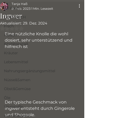
Tanja Haß
All Posts
8. Feb. 2023
1 Min. Lesezeit
Ingwer
ÜBER MICH
Aktualisiert:
29. Dez. 2024
Fisch
Mit NaN von 5 Sternen bewertet.
Eine nützliche Knolle die wohl 
Fleisch
dosiert, sehr unterstützend und 
Knabberspaß
hilfreich ist
Kräuter
Lebensmittel
Nahrungsergänzungsmittel
Nüsse&Samen
Obst&Gemüse
Öle
Der typische Geschmack von 
Vitalstoffe
Ingwer entsteht durch Gingerole 
und Shogaole.
Hundeleckerli