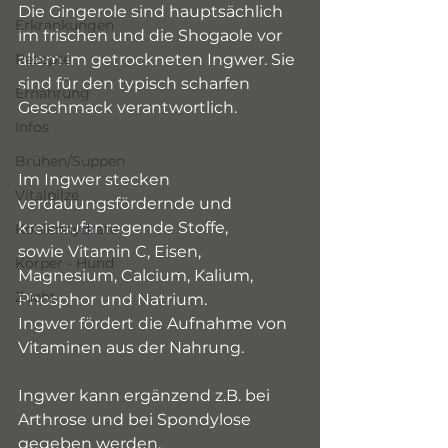
Die Gingerole sind hauptsächlich 
Erkrankungen
im frischen und die Shogaole vor 
Rezepte
allem im getrockneten Ingwer. Sie 
sind für den typisch scharfen 
Ernährung
Geschmack verantwortlich.
Infos
Brühen/Suppen
Im Ingwer stecken 
Vitalpilze
verdauungsfördernde und 
kreislaufanregende Stoffe, 
Kohlenhydrate
sowie Vitamin C, Eisen, 
Körper - Hund
Magnesium, Calcium, Kalium, 
Zucht
Phosphor und Natrium.
Ingwer fördert die Aufnahme von 
Vitaminen aus der Nahrung.
Ingwer kann ergänzend z.B. bei 
Arthrose und bei Spondylose 
gegeben werden.