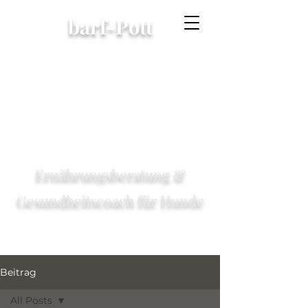
barf-Pott
Ernährungsberatung &
Gesundheitscoach für Hunde
Beitrag
All Posts