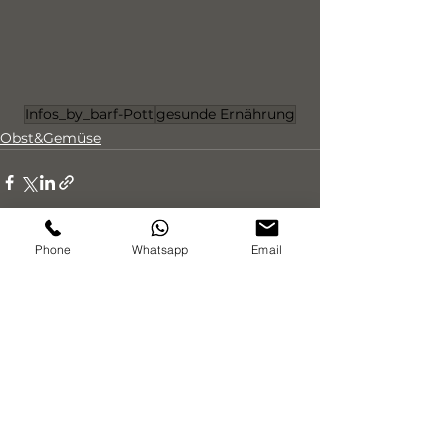
Infos_by_barf-Pott
gesunde Ernährung
Obst&Gemüse
Phone
Whatsapp
Email
Alle ansehen
Aktuelle Beiträge