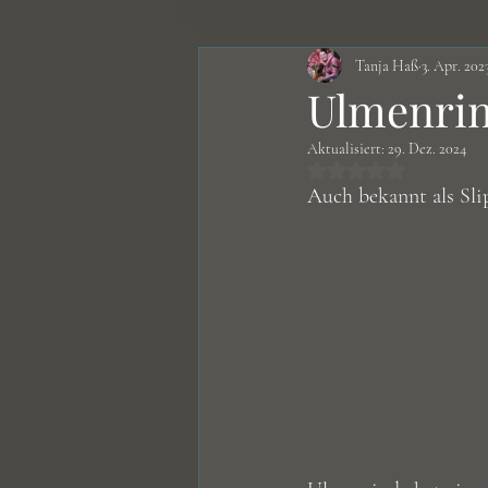
Tanja Haß
3. Apr. 202
Nahrungsergänzungsmittel
Ulmenri
Aktualisiert:
29. Dez. 2024
Erkrankungen
Rezepte
Mit NaN von 5 St
Auch bekannt als Sli
Körper - Hund
Zucht