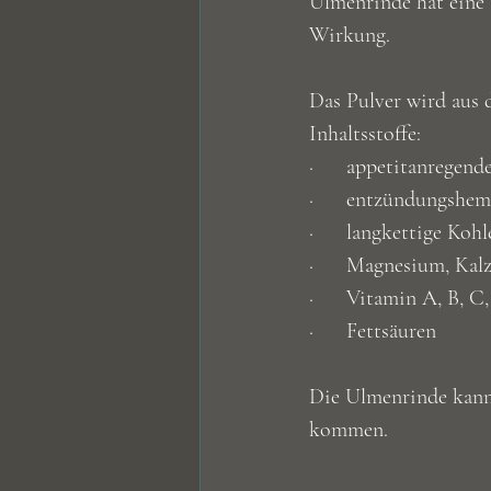
Ulmenrinde hat eine 
Wirkung.
Das Pulver wird aus
Inhaltsstoffe:
·      appetitanregend
·      entzündungshe
·      langkettige Ko
·      Magnesium, Ka
·      Vitamin A, B, C
·      Fettsäuren 
Die Ulmenrinde kann
kommen.