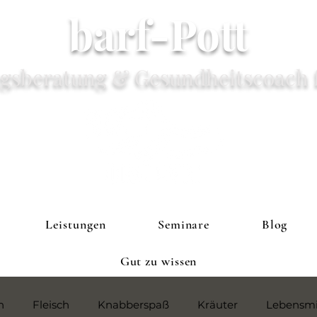
barf-Pott
gsberatung & Gesundheitscoach 
Leistungen
Seminare
Blog
Gut zu wissen
h
Fleisch
Knabberspaß
Kräuter
Lebensmi