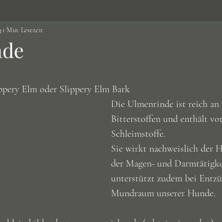
3
1 Min. Lesezeit
Nüsse&Samen
Obst&Gemüse
Öle
Vitalstof
nde
Ernährung
Infos
Brühen/Suppen
Vitalpilze
ernen bewertet.
ppery Elm oder Slippery Elm Bark
Die Ulmenrinde ist reich an
Bitterstoffen und enthält vor
Schleimstoffe.
Sie wirkt nachweislich der 
der Magen- und Darmtätigke
unterstützt zudem bei Entz
Mundraum unserer Hunde. 