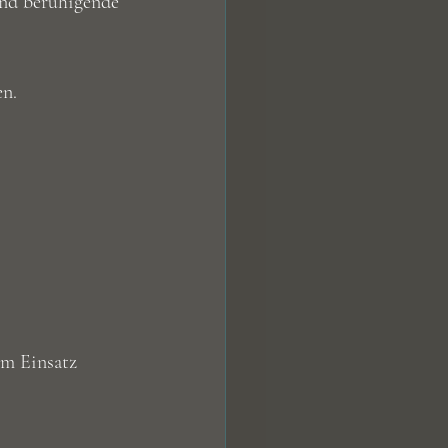
nd beruhigende 
en.
m Einsatz 