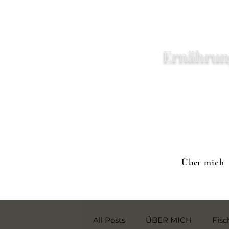
Ernährun
Über mich
All Posts
ÜBER MICH
Fisc