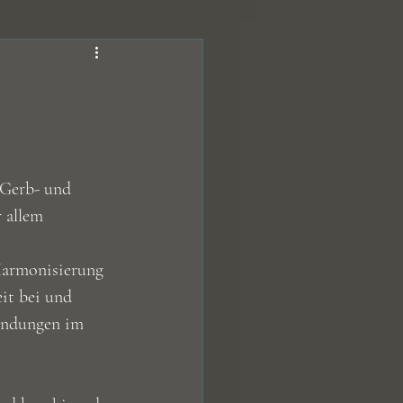
fe
Hundeleckerli
Kohlenhydrate
 Gerb- und 
 allem 
Harmonisierung 
it bei und
ündungen im 