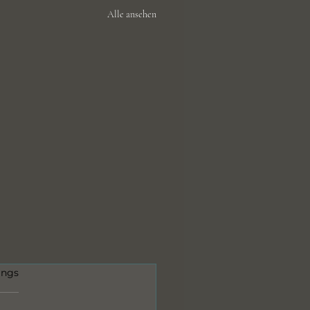
Alle ansehen
et.
ings