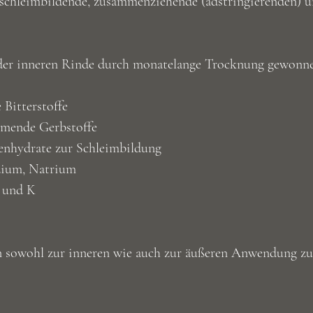
schleimbildende, zusammenziehende (adstringierenden) u
 der inneren Rinde durch monatelange Trocknung gewonn
e Bitterstoffe
mmende Gerbstoffe
hlenhydrate zur Schleimbildung
lzium, Natrium
, und K
 sowohl zur inneren wie auch zur äußeren Anwendung zu