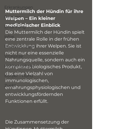
Erkrankungen
Muttermilch der Hündin für ihre 
Rezepte
Welpen – Ein kleiner 
medizinischer Einblick
Ernährung
Die Muttermilch der Hündin spielt 
Infos
eine zentrale Rolle in der frühen 
Entwicklung ihrer Welpen. Sie ist 
Brühen/Suppen
nicht nur eine essenzielle 
Vitalpilze
Nahrungsquelle, sondern auch ein 
Kohlenhydrate
komplexes biologisches Produkt, 
das eine Vielzahl von 
Körper - Hund
immunologischen, 
Zucht
ernährungsphysiologischen und 
entwicklungsfördernden 
Funktionen erfüllt.
Die Zusammensetzung der 
Hündinnen-Muttermilch