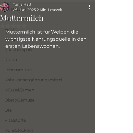
Tanja Haß
All Posts
26. Juni 2025
2 Min. Lesezeit
Muttermilch
ÜBER MICH
Mit NaN von 5 Sternen bewertet.
Fisch
Muttermilch ist für Welpen die 
wichtigste Nahrungsquelle in den 
Fleisch
ersten Lebenswochen.
Knabberspaß
Kräuter
Lebensmittel
Nahrungsergänzungsmittel
Nüsse&Samen
Obst&Gemüse
Öle
Vitalstoffe
Hundeleckerli