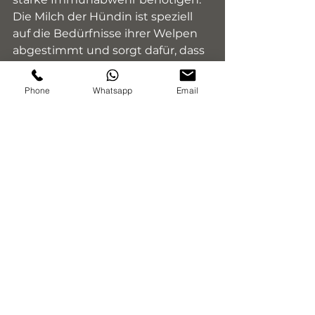
Die Milch der Hündin ist speziell 
auf die Bedürfnisse ihrer Welpen 
abgestimmt und sorgt dafür, dass 
sie sich optimal entwickeln 
können. Außerdem fördert das 
Phone
Whatsapp
Email
Stillen die Bindung zwischen 
Mutter und Welpen und gibt den 
kleinen Hunden ein Gefühl von 
Sicherheit. Es ist daher sehr 
wichtig, dass die Hündin während 
der Stillzeit gut versorgt wird und 
die Welpen regelmäßig trinken 
können, um ihre Gesundheit und 
ihr Wohlbefinden zu 
gewährleisten.