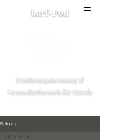
barf-Pott
Ernährungsberatung &
Gesundheitscoach für Hunde
Beitrag
All Posts