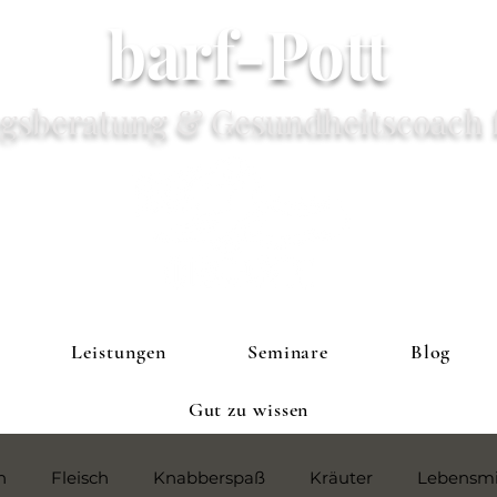
barf-Pott
gsberatung & Gesundheitscoach 
Leistungen
Seminare
Blog
Gut zu wissen
h
Fleisch
Knabberspaß
Kräuter
Lebensmi