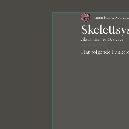
Tanja Haß
7. Nov. 202
Nahrungsergänzungsmittel
Skeletts
Aktualisiert:
29. Dez. 2024
Erkrankungen
Rezepte
Mit NaN von 5 St
Hat folgende Funkti
Körper - Hund
Zucht