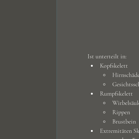
Ist unterteilt in:
Kopfskelett
Hirnschäde
Gesichtssc
Rumpfskelett
Wirbelsäul
Rippen
Brustbein
Extremitäten Sk