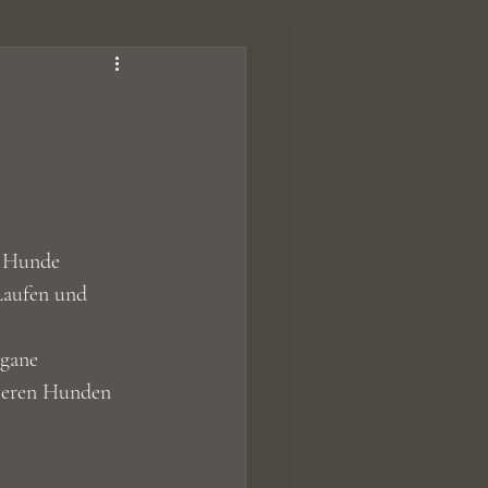
fe
Hundeleckerli
Kohlenhydrate
r Hunde
 Laufen und 
rgane
seren Hunden 