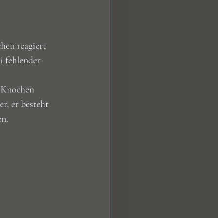
hen reagiert 
 fehlender 
n Knochen 
, er besteht 
en.