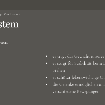
4
1 Min. Lesezeit
Nüsse&Samen
Obst&Gemüse
Öle
Vitalstof
ystem
Ernährung
Infos
Brühen/Suppen
Vitalpilze
ernen bewertet.
onen:
es trägt das Gewicht unsere
es sorgt für Stabilität beim
Stehen
es schützt lebenswichtige O
die Gelenke ermöglichen un
verschiedene Bewegungen