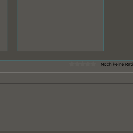
Mit 0 von 5 Sternen bewert
Noch keine Rat
Erkrankungen