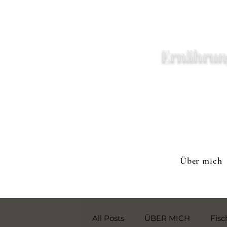
Ernährun
Über mich
All Posts
ÜBER MICH
Fisc