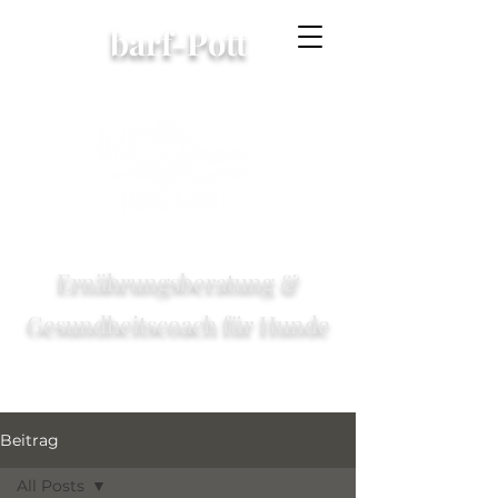
barf-Pott
Ernährungsberatung &
Gesundheitscoach für Hunde
Beitrag
All Posts