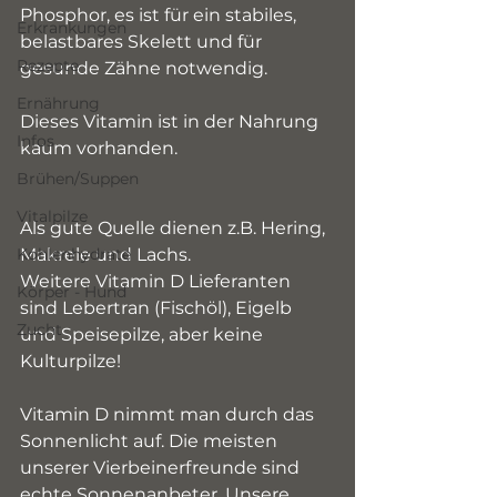
Phosphor, es ist für ein stabiles, 
Erkrankungen
belastbares Skelett und für 
Rezepte
gesunde Zähne notwendig.
Ernährung
Dieses Vitamin ist in der Nahrung 
Infos
kaum vorhanden.
Brühen/Suppen
Vitalpilze
Als gute Quelle dienen z.B. Hering, 
Kohlenhydrate
Makrele und Lachs.
Weitere Vitamin D Lieferanten 
Körper - Hund
sind Lebertran (Fischöl), Eigelb 
Zucht
und Speisepilze, aber keine 
Kulturpilze!
Vitamin D nimmt man durch das 
Sonnenlicht auf. Die meisten 
unserer Vierbeinerfreunde sind 
echte Sonnenanbeter. Unsere 