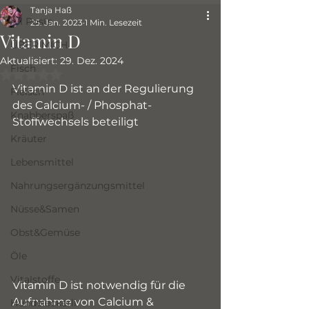
Tanja Haß
All Posts
25. Jan. 2023
1 Min. Lesezeit
Vitamin D
ÜBER MICH
Aktualisiert:
29. Dez. 2024
Fisch
Mit NaN von 5 Sternen bewertet.
Vitamin D ist an der Regulierung 
Fleisch
des Calcium- / Phosphat-
Knabberspaß
Stoffwechsels beteiligt
Kräuter
Lebensmittel
Nahrungsergänzungsmittel
Nüsse&Samen
Obst&Gemüse
Öle
Vitalstoffe
Vitamin D ist notwendig für die 
Aufnahme von Calcium & 
Hundeleckerli