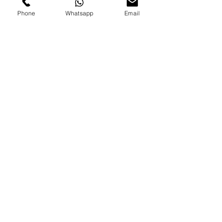
Erkrankungen
Phone
Whatsapp
Email
Alle ansehen
Aktuelle Beiträge