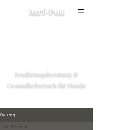
barf-Pott
Ernährungsberatung &
Gesundheitscoach für Hunde
Beitrag
All Posts