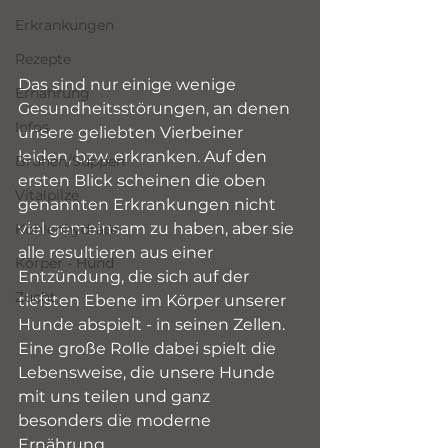
Erkrankungen
Rezepte
Das sind nur einige wenige 
Ernährung
Gesundheitsstörungen, an denen 
Infos
unsere geliebten Vierbeiner 
leiden, bzw. erkranken. Auf den 
Brühen/Suppen
ersten Blick scheinen die oben 
Vitalpilze
genannten Erkrankungen nicht 
viel gemeinsam zu haben, aber sie 
Kohlenhydrate
alle resultieren aus einer 
Körper - Hund
Entzündung, die sich auf der 
Zucht
tiefsten Ebene im Körper unserer 
Hunde abspielt - in seinen Zellen.
Eine große Rolle dabei spielt die 
Lebensweise, die unsere Hunde 
mit uns teilen und ganz 
besonders die moderne 
Ernährung.