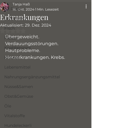
Tanja Haß
All Posts
18. Okt. 2024
1 Min. Lesezeit
Erkrankungen
ÜBER MICH
Aktualisiert:
29. Dez. 2024
Fisch
Mit NaN von 5 Sternen bewertet.
Übergeweicht. 
Fleisch
Verdauungsstörungen. 
Knabberspaß
Hautprobleme. 
Herzerkrankungen. Krebs.
Kräuter
Lebensmittel
Nahrungsergänzungsmittel
Nüsse&Samen
Obst&Gemüse
Öle
Vitalstoffe
Hundeleckerli