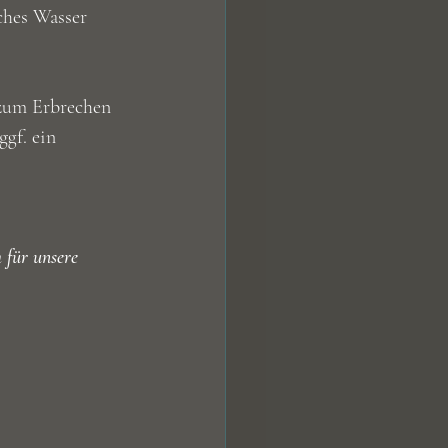
ches Wasser 
zum Erbrechen 
gf. ein 
 für unsere 