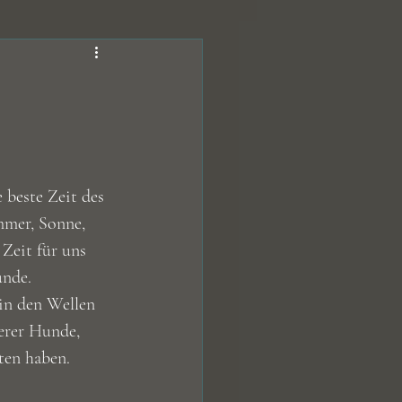
fe
Hundeleckerli
Kohlenhydrate
e beste Zeit des 
mmer, Sonne, 
Zeit für uns 
unde.
 in den Wellen 
erer Hunde, 
ten haben.