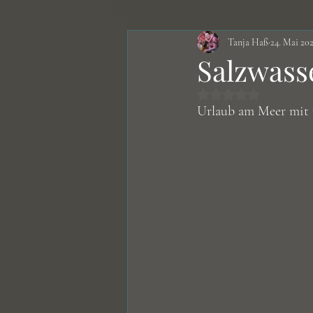
Tanja Haß
24. Mai 20
Nahrungsergänzungsmittel
Salzwass
Mit NaN von 5 St
Erkrankungen
Rezepte
Urlaub am Meer mit u
Körper - Hund
Zucht