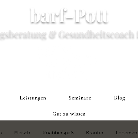
barf-Pott
gsberatung & Gesundheitscoach 
Leistungen
Seminare
Blog
Gut zu wissen
h
Fleisch
Knabberspaß
Kräuter
Lebensmi