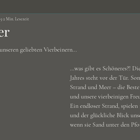
25
2 Min. Lesezeit
Nüsse&Samen
Obst&Gemüse
Öle
Vitalstof
er
ernen bewertet.
Ernährung
Infos
Brühen/Suppen
Vitalpilze
nseren geliebten Vierbeinern...
...was gibt es Schöneres?! Di
Jahres steht vor der Tür. So
Strand und Meer – die Beste 
und unsere vierbeinigen Fre
Ein endloser Strand, spielen
und der glückliche Blick uns
wenn sie Sand unter den Pfo