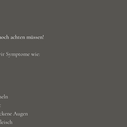
noch achten müssen!
wir Symptome wie:
heln
t
rockene Augen
leisch