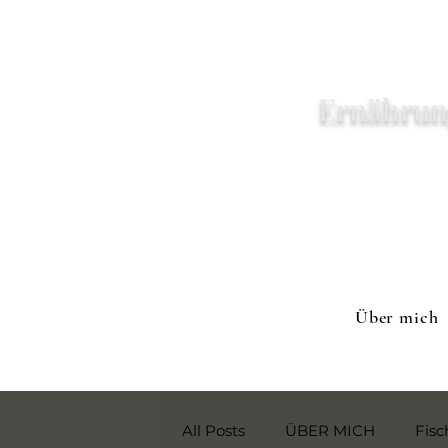
Ernährun
Über mich
All Posts
ÜBER MICH
Fisc