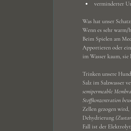
verminderter Ur
Was hat unser Schatz,
Wenn es sehr warm/he
Beim Spielen am Meer
Apportieren oder ein
im Wasser kaum, sie
Trinken unsere Hunde
Salz im Salzwasser v
semipermeable Membran 
Stoffkonzentration bew
Zellen gezogen wird, 
Dehydrierung 
(Zustan
Fall ist der Elektroly