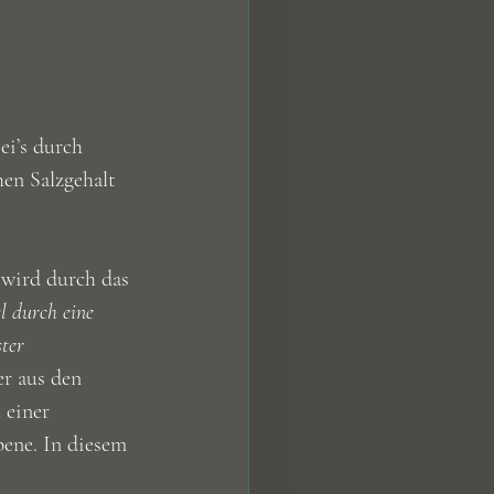
i’s durch 
en Salzgehalt 
wird durch das 
l durch eine 
ter 
er aus den 
 einer 
bene. In diesem 