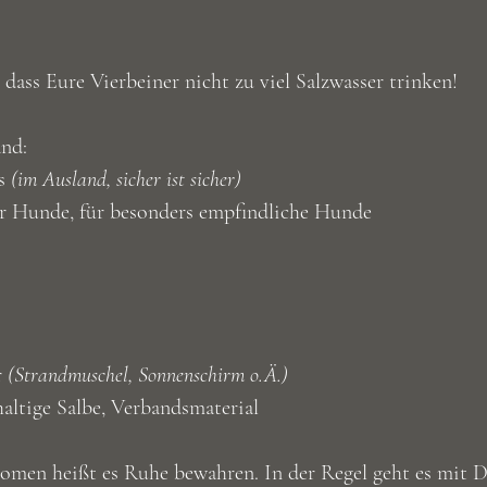
dass Eure Vierbeiner nicht zu viel Salzwasser trinken!
and:
s 
(im Ausland, sicher ist sicher)
r Hunde, für besonders empfindliche Hunde
 
(Strandmuschel, Sonnenschirm o.Ä.)
haltige Salbe, Verbandsmaterial
omen heißt es Ruhe bewahren. In der Regel geht es mit Du