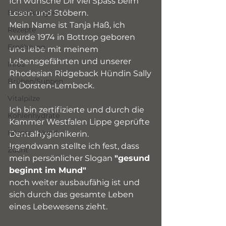
Ich wünsche Dir viel Spass beim 
Erkrankungen
Lesen und Stöbern. 
Mein Name ist Tanja Haß, ich 
Rezepte
wurde 1974 in Bottrop geboren 
Ernährung
und lebe mit meinem 
Lebensgefährten und unserer 
Infos
Rhodesian Ridgeback Hündin Sally
Brühen/Suppen
in Dorsten-Lembeck.
Vitalpilze
Ich bin zertifizierte und durch die 
Kohlenhydrate
Kammer Westfalen Lippe geprüfte 
Körper - Hund
Dentalhygienikerin.
Irgendwann stellte ich fest, dass 
Zucht
mein persönlicher Slogan 
"gesund 
beginnt im Mund"
noch weiter ausbaufähig ist und 
sich durch das gesamte Leben 
eines Lebewesens zieht.