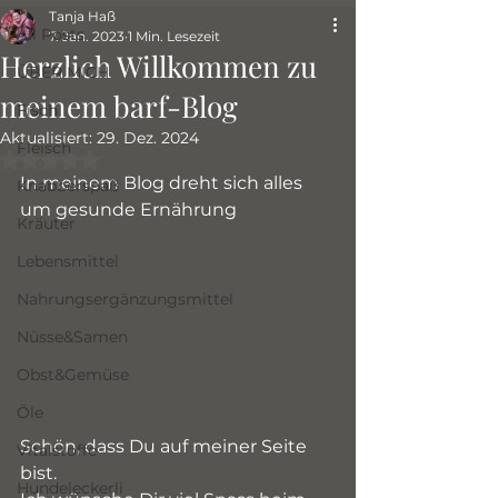
Tanja Haß
All Posts
7. Jan. 2023
1 Min. Lesezeit
Herzlich Willkommen zu
ÜBER MICH
meinem barf-Blog
Fisch
Aktualisiert:
29. Dez. 2024
Fleisch
Mit NaN von 5 Sternen bewertet.
In meinem Blog dreht sich alles 
Knabberspaß
um gesunde Ernährung 
Kräuter
Lebensmittel
Nahrungsergänzungsmittel
Nüsse&Samen
Obst&Gemüse
Öle
Schön, dass Du auf meiner Seite 
Vitalstoffe
bist.
Hundeleckerli