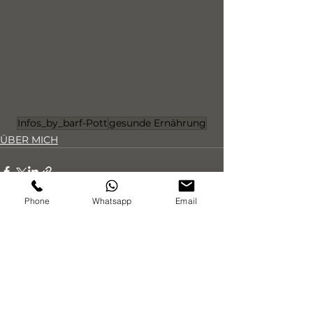
Infos_by_barf-Pott
gesunde Ernährung
ÜBER MICH
Phone
Whatsapp
Email
Alle ansehen
Aktuelle Beiträge