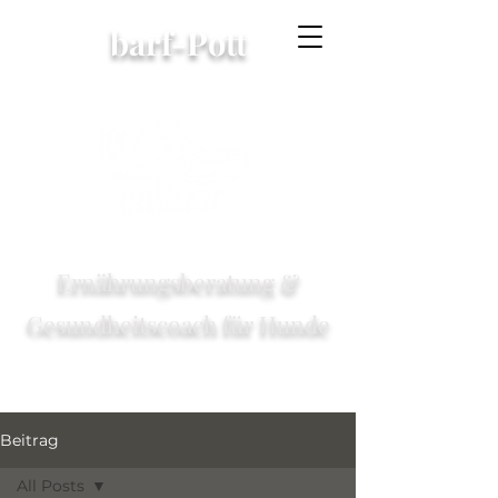
barf-Pott
Ernährungsberatung &
Gesundheitscoach für Hunde
Beitrag
All Posts