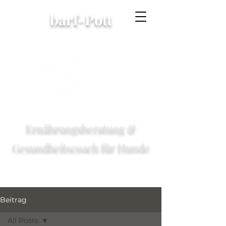
barf-Pott
Ernährungsberatung &
Gesundheitscoach für Hunde
Beitrag
All Posts