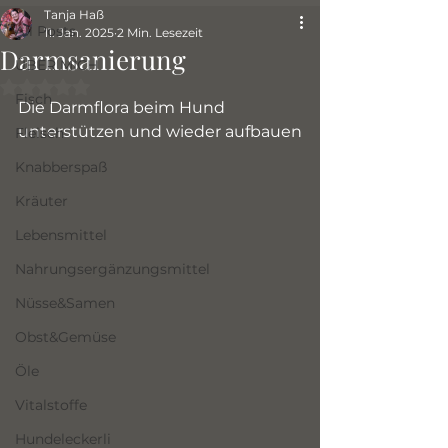
Tanja Haß
All Posts
11. Jan. 2025
2 Min. Lesezeit
Darmsanierung
ÜBER MICH
Mit NaN von 5 Sternen bewertet.
Fisch
Die Darmflora beim Hund 
unterstützen und wieder aufbauen
Fleisch
Knabberspaß
Kräuter
Lebensmittel
Nahrungsergänzungsmittel
Nüsse&Samen
Obst&Gemüse
Öle
Vitalstoffe
Hundeleckerli