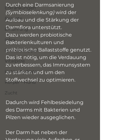
Durch eine Darmsanierung 
Erkrankungen
(Symbioselenkung) 
wird der 
Rezepte
Aufbau und die Stärkung der 
Darmflora unterstützt.
Ernährung
Dazu werden probiotische 
Infos
Bakterienkulturen und 
präbiotische Ballaststoffe genutzt.
Brühen/Suppen
Das ist nötig, um die Verdauung 
Vitalpilze
zu verbessern, das Immunsystem 
Kohlenhydrate
zu stärken und um den 
Stoffwechsel zu optimieren. 
Körper - Hund
Zucht
Dadurch wird Fehlbesiedelung 
des Darms mit Bakterien und 
Pilzen wieder ausgeglichen.
Der Darm hat neben der 
Verdauung viele Aufgaben, er 