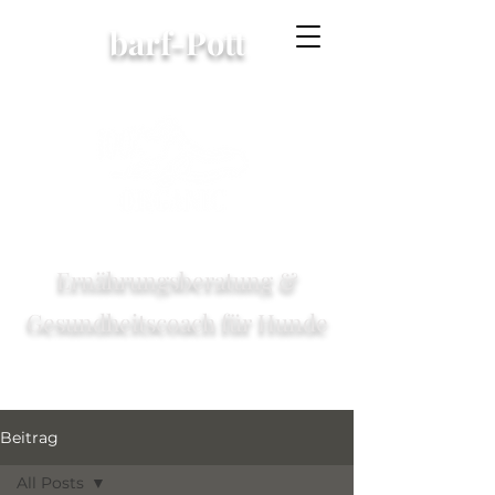
barf-Pott
Ernährungsberatung &
Gesundheitscoach für Hunde
Beitrag
All Posts