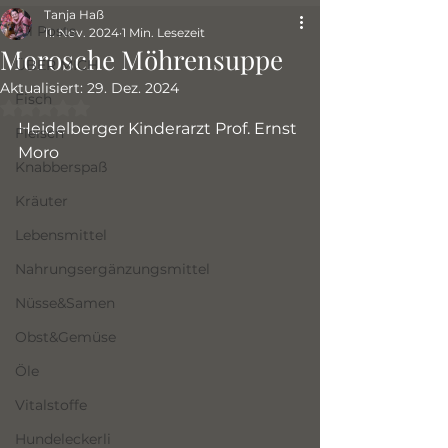
Tanja Haß
All Posts
11. Nov. 2024
1 Min. Lesezeit
Morosche Möhrensuppe
ÜBER MICH
Aktualisiert:
29. Dez. 2024
Fisch
Mit NaN von 5 Sternen bewertet.
Heidelberger Kinderarzt Prof. Ernst 
Fleisch
Moro
Knabberspaß
Kräuter
Lebensmittel
Nahrungsergänzungsmittel
Nüsse&Samen
Obst&Gemüse
Öle
Vitalstoffe
Hundeleckerli