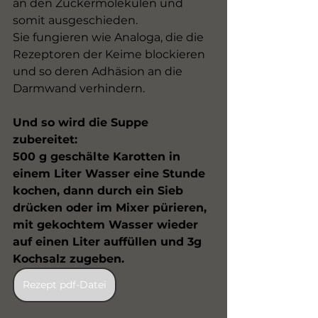
an den Zuckermolekülen und 
somit ausgeschieden.
Sie fungieren wie Analoga, die die 
Rezeptoren der Keime blockieren 
und so deren Adhäsion an die 
Darmwand verhindern.
Und so wird die Suppe 
zubereitet:
500 g geschälte Karotten in 
einem Liter Wasser eine Stunde 
kochen, dann durch ein Sieb 
drücken oder im Mixer pürieren, 
mit gekochtem Wasser wieder 
auf einen Liter auffüllen und 3g 
Kochsalz zugeben.
Rezept pdf-Datei