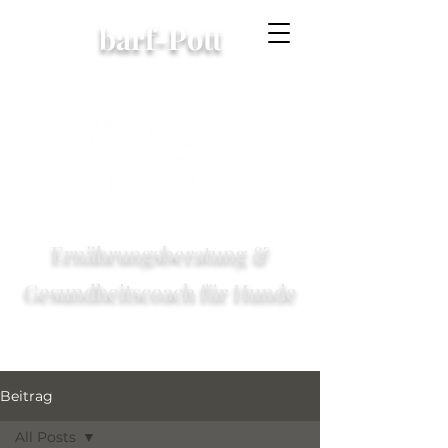
barf-Pott
Ernährungsberatung &
Gesundheitscoach für Hunde
Beitrag
All Posts