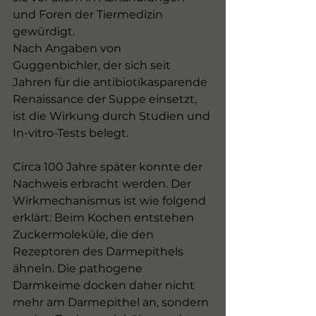
und Foren der Tiermedizin 
gewürdigt.
Nach Angaben von 
Guggenbichler, der sich seit 
Jahren für die antibiotikasparende 
Renaissance der Suppe einsetzt, 
ist die Wirkung durch Studien und 
In-vitro-Tests belegt.
Circa 100 Jahre später konnte der 
Nachweis erbracht werden. Der 
Wirkmechanismus ist wie folgend 
erklärt: Beim Kochen entstehen 
Zuckermoleküle, die den 
Rezeptoren des Darmepithels 
ähneln. Die pathogene 
Darmkeime docken daher nicht 
mehr am Darmepithel an, sondern 