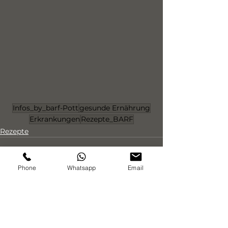
Infos_by_barf-Pott
gesunde Ernährung
Erkrankungen
Rezepte_BARF
Rezepte
Phone
Whatsapp
Email
Alle ansehen
Aktuelle Beiträge