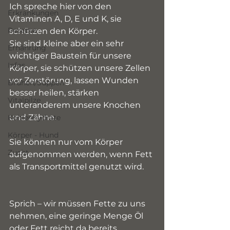
Ich spreche hier von den 
Erkrankungen
Vitaminen A, D, E und K, sie 
Rezepte
schützen den Körper.
Sie sind kleine aber ein sehr 
Ernährung
wichtiger Baustein für unsere 
Infos
Körper, sie schützen unsere Zellen 
vor Zerstörung, lassen Wunden 
Brühen/Suppen
besser heilen, stärken 
Vitalpilze
unteranderem unsere Knochen 
und Zähne. 
Kohlenhydrate
Körper - Hund
Sie können nur vom Körper 
Zucht
aufgenommen werden, wenn Fett 
als Transportmittel genutzt wird. 
Sprich – wir müssen Fette zu uns 
nehmen, eine geringe Menge Öl 
oder Fett reicht da bereits.