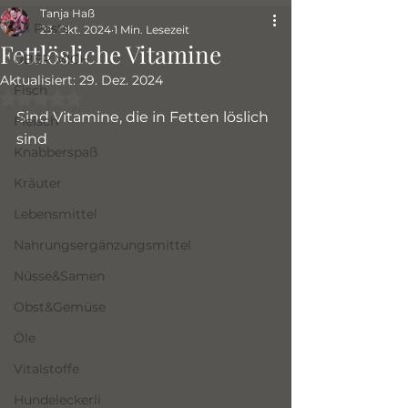
Tanja Haß
All Posts
23. Okt. 2024
1 Min. Lesezeit
Fettlösliche Vitamine
ÜBER MICH
Aktualisiert:
29. Dez. 2024
Fisch
Mit NaN von 5 Sternen bewertet.
Sind Vitamine, die in Fetten löslich 
Fleisch
sind
Knabberspaß
Kräuter
Lebensmittel
Nahrungsergänzungsmittel
Nüsse&Samen
Obst&Gemüse
Öle
Vitalstoffe
Hundeleckerli