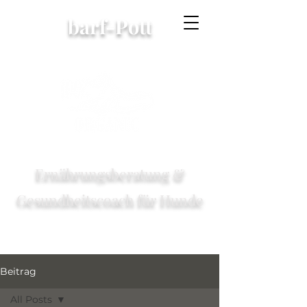
barf-Pott
Ernährungsberatung &
Gesundheitscoach für Hunde
Beitrag
All Posts