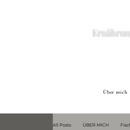
Ernährun
Über mich
All Posts
ÜBER MICH
Fisc