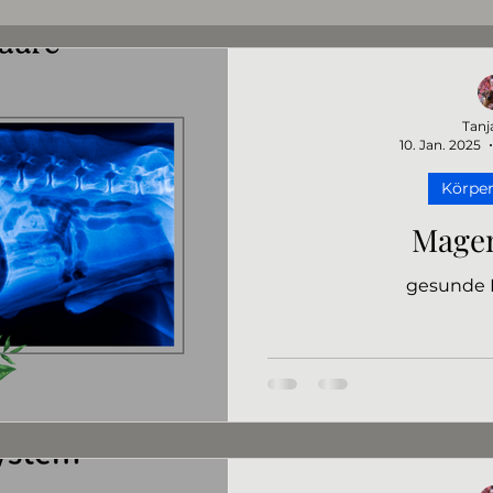
Nüsse&Samen
Obst&Gemüse
Öle
Vitalstof
Tanj
10. Jan. 2025
Ernährung
Infos
Brühen/Suppen
Vitalpilze
Körper
Mage
gesunde 