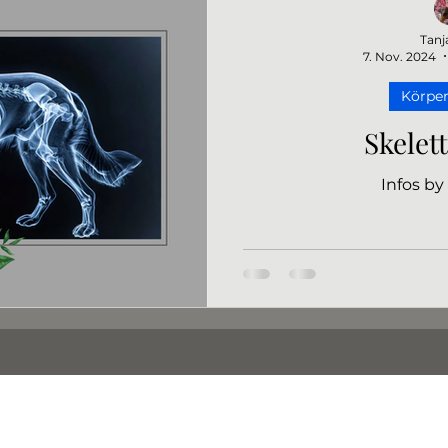
Tanj
7. Nov. 2024
Körper
Skelet
Infos by
barf.pott@gmail.com