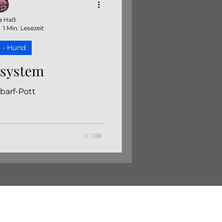
a Haß
1 Min. Lesezeit
 - Hund
tsystem
 barf-Pott