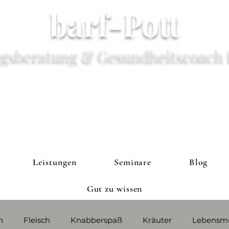
barf-Pott
gsberatung & Gesundheitscoach 
Leistungen
Seminare
Blog
Gut zu wissen
h
Fleisch
Knabberspaß
Kräuter
Lebensmi