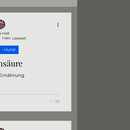
fe
Hundeleckerli
a Haß
1 Min. Lesezeit
Kohlenhydrate
 - Hund
nsäure
Ernährung