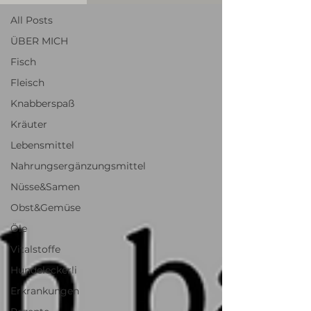
All Posts
ÜBER MICH
Fisch
Fleisch
Knabberspaß
Kräuter
Lebensmittel
Nahrungsergänzungsmittel
Nüsse&Samen
Obst&Gemüse
Öle
Vitalstoffe
Hundeleckerli
Erkrankungen