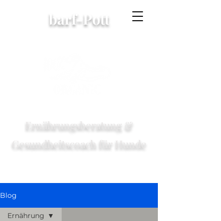
barf-Pott
Ernährungsberatung &
Gesundheitscoach für Hunde
Blog
Ernährung