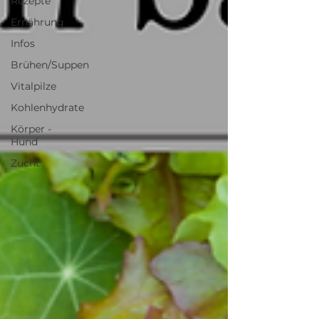
Rezepte
Ernährung
Infos
Brühen/Suppen
Vitalpilze
Kohlenhydrate
Körper -
Hund
Zucht