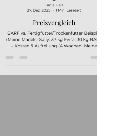
Tanja Haß
27. Dez. 2025
1 Min. Lesezeit
Preisvergleich
BARF vs. Fertigfutter/Trockenfutter Beispiel
(Meine Mädels) Sally: 37 kg Evita: 30 kg BARF
– Kosten & Aufteilung (4 Wochen) Meine
Kosten: Fleisch: 150 € Frisches Gemüse: 25 €
Supplemente (laufend, umgelegt) : ca. 10–20
€ Gesamt BARF-Kosten: ≈ 185–195 € pro 4
Wochen (für zwei Hunde) Kosten pro Hund
Hund Gewicht Kosten / 4 Wochen Kosten /
Tag Sally 37 kg ca. 102–107 € 3,40–3,55 € Evita
30 kg ca. 83–88 € 2,75–2,95 € (Aufteilung
proportional zum Körpergewicht)
Trockenfutt